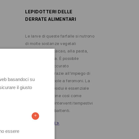
LEPIDOTTERI DELLE
DERRATE ALIMENTARI
Le larve di queste farfalle si nutrono
di molte sostanze vegetali
essiccate, dal cacao, alla pasta,
alla frutta secca. È possibile
effettuare un accurato
monitoraggio grazie all’impiego di
specifiche trappole a feromoni. La
rimozione dei residui è essenziale
per la prevenzione così come
l’esecuzione di interventi tempestivi
con prodotti abbattenti.
Vedi i prodotti >