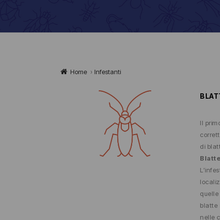
Home
›
Infestanti
BLAT
Il pri
corret
di blat
Blatt
L’infe
locali
quelle 
blatte
nelle 