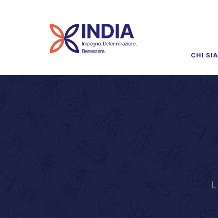
CHI SI
L