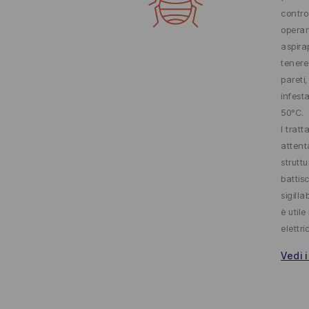
contro
operan
aspira
tenere 
pareti
infest
50°C.
I trat
attent
struttu
battis
sigilla
è utile
elettri
Vedi i