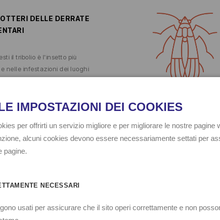
OTTERI DELLE DERRATE
ENTARI
sti il tribolio
è l'insetto più
 nelle infestazioni dei luoghi
 impasta la farina. La
zione si attua rimuovendo la
inutilizzata e i residui delle
zioni che si accumulano sotto
rezzature di impasto e cottura.
itoraggio si effettua con
iche trappole a feromoni che
eranno le aree ove è
ario effettuare un’azione
 di lotta.
 prodotti >