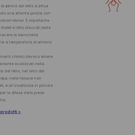
 la
c
imice del letto si attua
do una attenta pulizia con
polveri idonei. È importante
mobili e letto staccati dalle
, lavare la biancheria
ata a temperatura di almeno
tamenti chimici devono essere
amente localizzati nella
ra del letto, nel retro del
copa, nelle fessure non
bili, e un insetticida in polvere
 per la difesa delle prese
che.
 prodotti >