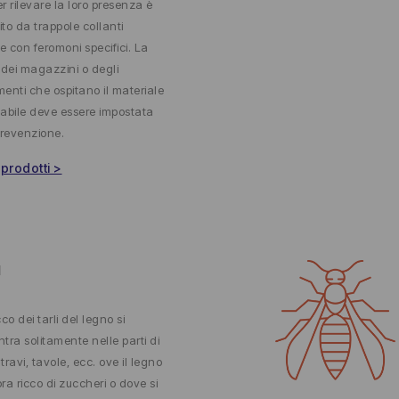
er rilevare la loro presenza è
ito da trappole collanti
te con feromoni specifici. La
 dei magazzini o degli
imenti che ospitano il materiale
abile deve essere impostata
prevenzione.
 prodotti >
I
co dei tarli del legno si
tra solitamente nelle parti di
 travi, tavole, ecc. ove il legno
ra ricco di zuccheri o dove si