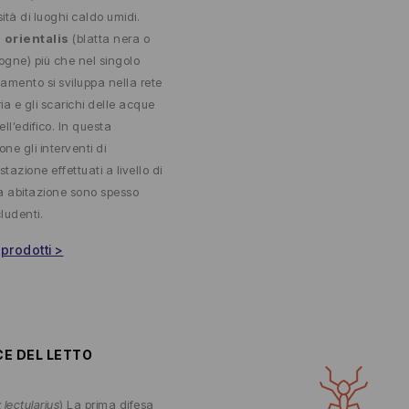
ità di luoghi caldo umidi.
a orientalis
(blatta nera o
fogne) più che nel singolo
amento si sviluppa nella rete
ia e gli scarichi delle acque
ll’edifico. In questa
one gli interventi di
stazione effettuati a livello di
a abitazione sono spesso
ludenti.
 prodotti >
CE DEL LETTO
lectularius
) La prima difesa