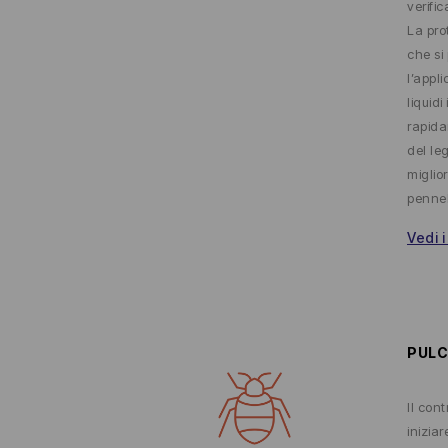
verific
La pro
che si
l’appli
liquidi
rapida
del le
miglio
pennel
Vedi i
PULC
Il con
iniziar