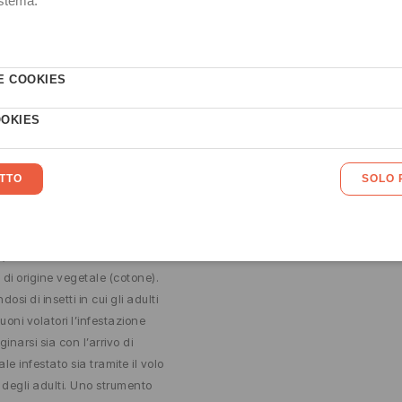
E DEI TESSUTI
 insetti fanno parte dell’ordine
tteri (farfalle) appartenenti
miglia Tineidi le cui larve sono
o di nutrirsi su particolari
ati organici ove è presente la
ina, quindi a spese di pellicce,
a, di tessuti in seta ed anche
e di origine vegetale (cotone).
dosi di insetti in cui gli adulti
uoni volatori l’infestazione
ginarsi sia con l’arrivo di
le infestato sia tramite il volo
o degli adulti. Uno strumento