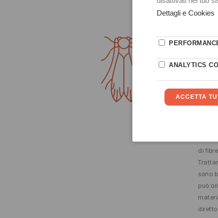
TARM
Questi
Lepido
alla fa
in grad
substr
cherat
di lan
di fibr
Trattan
sono b
può ori
materia
dirett