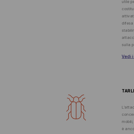
utile p
costitu
attiva
difesa
stabil
attacc
sulla 
Vedi i
TARL
L’attac
concen
mobili,
è anco