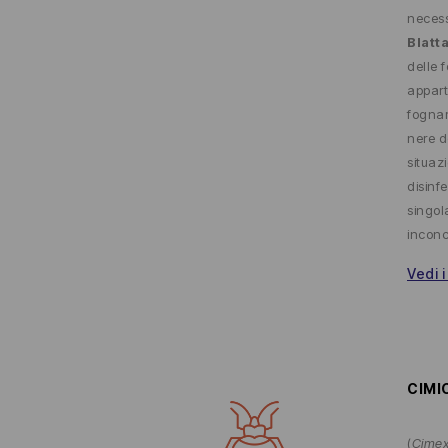
necess
Blatt
delle 
appart
fognar
nere de
situazi
disinfe
singol
inconc
Vedi i
CIMI
(
Cimex 