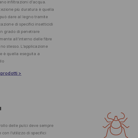
ano infiltrazioni d’acqua.
tezione più duratura è quella
 può dare al legno tramite
cazione di specifici insetticidi
 in grado di penetrare
mente all’interno delle fibre
gno stesso. L’applicazione
re è quella eseguita a
lo
 prodotti >
I
trollo delle pulci deve sempre
e con l’utilizzo di specifici