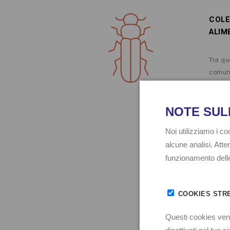
COLE
ALIM
Tra que
comune
ove si
preven
farina 
lavora
le att
Il mon
specif
indich
necess
diretta
Vedi i