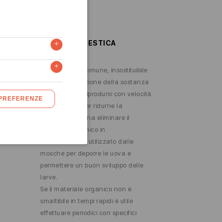
MOSCA DOMESTICA
La mosca più comune, insostituibile
nella degradazione della sostanza
organica, può riprodursi con velocità
elevatissima. Per ridurne la
presenza bisogna eliminare il
materiale organico in
fermentazione, utilizzato dalle
mosche per deporre le uova e
permettere un buon sviluppo delle
larve.
Se il materiale organico non è
smaltibile in tempi rapidi è utile
effettuare periodici con specifici