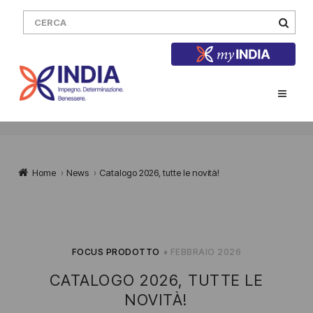
Home
›
News
›
Catalogo 2026, tutte le novità!
FOCUS PRODOTTO
♦ FEBBRAIO 2026
CATALOGO 2026, TUTTE LE
NOVITÀ!