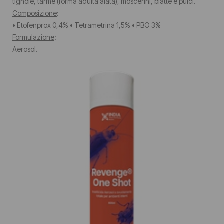
tignole, tarme (forma adulta alata), moscerini, blatte e pulci.
Composizione
:
• Etofenprox 0,4% • Tetrametrina 1,5% • PBO 3%
Formulazione
:
Aerosol.