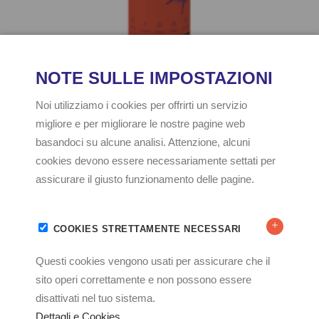
Revenge® One Shot
Insetticida in formulazione aerosol in bombola pronto uso a
svuotamento totale. Rapida azione abbattente e fortemente
snidante, indicato per saturazioni volumetriche in ambienti
interni. Efficace contro gli insetti striscianti (tra i quali ad esempio
Blattella germanica
,
Periplaneta americana
e formiche) e quelli
volanti (tra i quali ad esempio mosche,
zanzare e vespe ecc.).
Composizione
:
• Cipermetrina 0,54%
Formulazione
:
Aerosol.
Esche per roditori