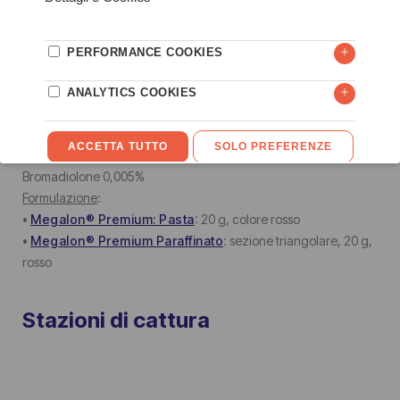
Megalon® Premium
Esca topicida a base di Bromadiolone, pronta all’uso per
il professionista addestrato. Autorizzata per l’uso all’interno ed
intorno agli edifici industriali. Megalon® Premium contiene una
sostanza amaricante atta a prevenire l’ingestione accidentale
da parte dei bambini.
Composizione
:
Bromadiolone 0,005%
Formulazione
:
•
Megalon® Premium: Pasta
: 20 g, colore rosso
•
Megalon® Premium Paraffinato
: sezione triangolare, 20 g,
rosso
Stazioni di cattura