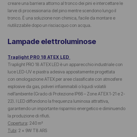
creare una barriera attorno al tronco dei pini e intercettare le
larve di processionaria del pino mentre scendono lungo il
tronco. È una soluzione non chimica, facile da montare e
riutilizzabile dopo un risciacquo con acqua.
Lampade elettroluminose
Traplight PRO 18 ATEX LED
Traplight PRO 18 ATEX LED è un apparecchio industriale con
luce LED-UV e piastra adesiva appositamente progettata
con omologazione ATEX per aree classificate con atmosfere
esplosive da gas, polveri infiammabili o liquidi volatili
nell’ambiente (Grado di Protezione IP66 – Zone ATEX 1-21 e 2-
22). I LED diffondono la frequenza luminosa attrattiva,
garantendo un importante risparmio energetico e diminuendo
la produzione di rifiuti.
Copertura
: 240 m²
Tubi
: 2 x 9W T8 ARS