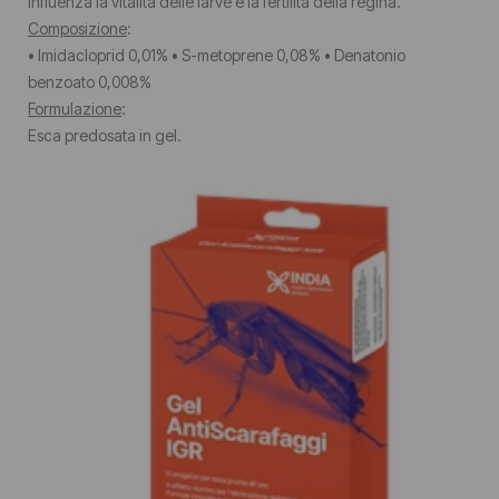
influenza la vitalità delle larve e la fertilità della regina.
Composizione
:
• Imidacloprid 0,01% • S-metoprene 0,08% • Denatonio
benzoato 0,008%
Formulazione
:
Esca predosata in gel.