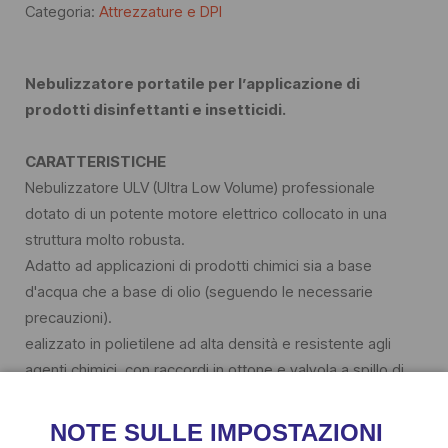
Categoria:
Attrezzature e DPI
Nebulizzatore portatile per l’applicazione di
prodotti disinfettanti e insetticidi.
CARATTERISTICHE
Nebulizzatore ULV (Ultra Low Volume) professionale
dotato di un potente motore elettrico collocato in una
struttura molto robusta.
Adatto ad applicazioni di prodotti chimici sia a base
d'acqua che a base di olio (seguendo le necessarie
precauzioni).
ealizzato in polietilene ad alta densità e resistente agli
agenti chimici, con raccordi in ottone e valvola a spillo di
precisione.
DATI TECNICI