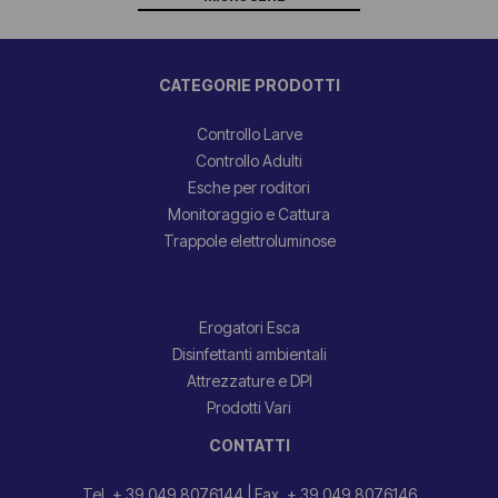
CATEGORIE PRODOTTI
Controllo Larve
Controllo Adulti
Esche per roditori
Monitoraggio e Cattura
Trappole elettroluminose
Erogatori Esca
Disinfettanti ambientali
Attrezzature e DPI
Prodotti Vari
CONTATTI
Tel. + 39.049.8076144
|
Fax. + 39.049.8076146