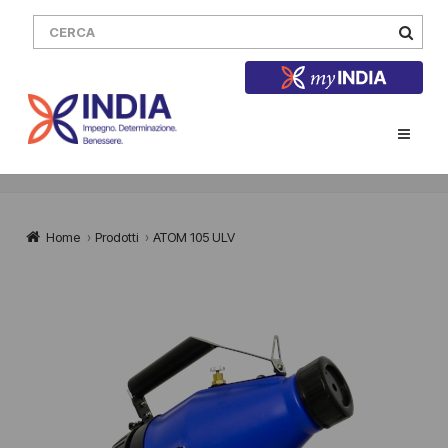
Home
›
Prodotti
›
ATOM 105 ULV