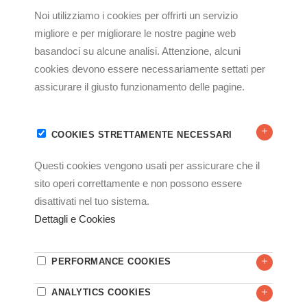
Potenza: 1330 W
Capacità serbatoio: 4 L
Portata: 30 L/h
Raggio: 4 - 6 m
Dimensione delle particelle: 10 - 50 micron
Peso: 6,3 kg
Dimensioni: 34,1 × 39,4 × h 53,5 cm
AMBIENTI
IGIENE CIVILE
LOGISTICA
INDUSTRIA ALIMENTARE
HO.RE.CA
INDUSTRIA