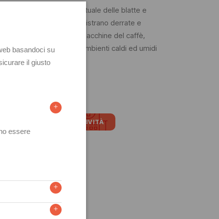
guire un monitoraggio puntuale delle blatte e
lano, confezionano o somministrano derrate e
dri elettrici, frigoriferi, macchine del caffè,
 scarichi, porte, perimetri, ambienti caldi ed umidi
DUSTRIA
COLLETTIVITÀ