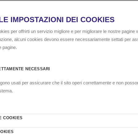
Può essere collocata in tutti i luoghi ove è necessario ese
degli insetti striasciani, compresi i luoghi ove si manipo
alimenti. Si suggerisce il posizionamento in prossimità di qua
lavatrici, lavelli, forni, pedane, soppalchi, motori, ventole,
in genere e ovunque si sospetti la presenza di blatte.
AMBIENTI
INDUSTRIA ALIMENTARE
HO.RE.CA
IN
IGIENE CIVILE
INFESTANTI