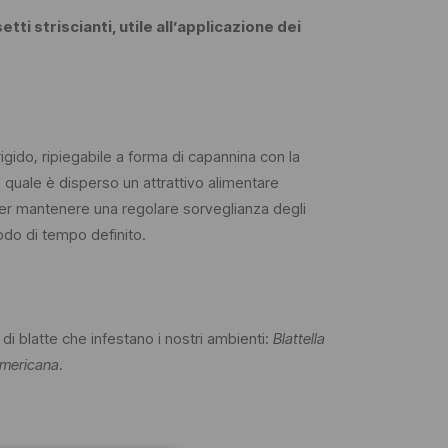
etti striscianti, utile all’applicazione dei
ido, ripiegabile a forma di capannina con la
 quale è disperso un attrattivo alimentare
per mantenere una regolare sorveglianza degli
odo di tempo definito.
i blatte che infestano i nostri ambienti:
Blattella
americana
.