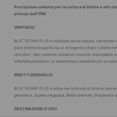
Postazione collante per la cattura di blatte e altri ins
principi dell'IPM.
VANTAGGI
BLATTATRAP PLUS è costituita da un robusto cartoncino rig
base interna ricoperta da un omogeneo strato collante nel
specifico . Non contiene sostanze tossiche. Impiegabile 
infestanti presenti in un determinato ambiente per un peri
INSETTI BERSAGLIO
BLATTATRAP PLUS è attiva nei confronti di tutte le specie d
germanica
,
Supella longipalpa
,
Blatta orientalis
,
Periplaneta 
DESTINAZIONE D’USO