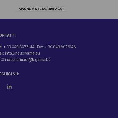
MAGNUM GEL SCARAFAGGI
ONTATTI
l. + 39.049.8076144
|
Fax. + 39.049.8076146
il: info@indupharma.eu
C: indupharmasrl@legalmail.it
EGUICI SU: