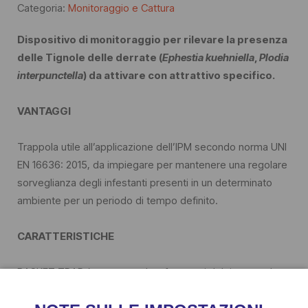
Categoria:
Monitoraggio e Cattura
Dispositivo di monitoraggio per rilevare la presenza
delle Tignole delle derrate (
Ephestia kuehniella
,
Plodia
interpunctella
) da attivare con attrattivo specifico.
VANTAGGI
Trappola utile all’applicazione dell’IPM secondo norma UNI
EN 16636: 2015, da impiegare per mantenere una regolare
sorveglianza degli infestanti presenti in un determinato
ambiente per un periodo di tempo definito.
CARATTERISTICHE
BASKET TRAP è una trappola a feromoni del tipo a caduta
composta da:
- tetto verde con apposito scomparto dove inserire il