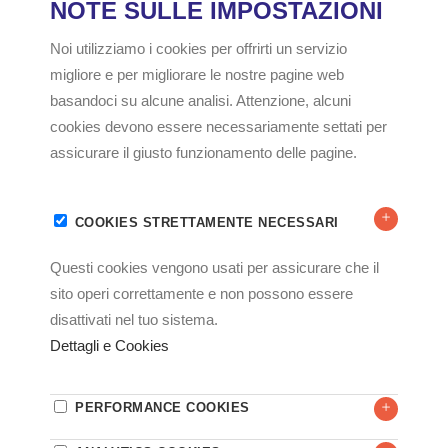
Calliphora
spp
.,
Sarcophaga
spp
.
).
DESTINAZIONE D’USO
È possibile installarla in aziende alimentari, magazzini,
cucine, ristoranti, pub e tutti quei luoghi in cui il cibo
viene lavorato e stoccato o dove la presenza di insetti
volanti non è compatibile con la salubrità e l’attività
svolta.
L’installazione e la periodica ispezione di TRAPLIGHT
PRO 40 DUO permette di raccogliere i dati necessari al
monitoraggio degli insetti nei luoghi di produzione,
conservazione e somministrazione degli alimenti
soggetti alla Norma UNI 11381:2010 e al tempo stesso
una
TRAPLIGHT PRO 40 DUO deve essere installata
all’interno dei locali ad un massimo di 2 m di altezza,
distante da fonti luminose, in un luogo non soggetto a