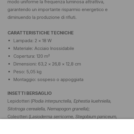
modo uniforme la frequenza luminosa attrattiva,
garantendo un importante risparmio energetico e
diminuendo la produzione di rifiuti.
CARATTERISTICHE TECNICHE
Lampada: 2 x 18 W
Materiale: Acciaio Inossidabile
Copertura: 120 m²
Dimensioni: 63,2 x 26,8 x 12,8 cm
Peso: 5,05 kg
Montaggio: sospeso o appoggiata
INSETTI BERSAGLIO
Lepidotteri (
Plodia interpunctella, Ephestia kuehniella,
Sitotroga cerealella, Nemapogon granella
);
Coleotteri (
Lasioderma serricorne, Stegobium paniceum,
Rhyzopertha dominica,
Anthrenus spp.);
Ditteri (Drosophila spp
., Musca domestica, Piophila casei,