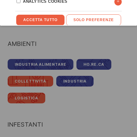
corrente d’aria e lontano da fonti di vapore e superfici
riflettenti che possono influire sulla direzione del volo
delle mosche o di altri insetti.
AMBIENTI
INDUSTRIA ALIMENTARE
HO.RE.CA
COLLETTIVITÀ
INDUSTRIA
LOGISTICA
INFESTANTI