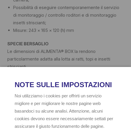
Possibilità di eseguire contemporanemente il servizio
di monitoraggio / controllo roditori e di monitoraggio
insetti striscianti;
Misure: 243 x 165 x 120 (h) mm
SPECIE BERSAGLIO
Le dimensioni di ALIMENTA® BOX la rendono
particolarmente adatta alla lotta ai ratti, topi e insetti
striscianti.
DESTINAZIONE D’USO
Dopo aver ispezionato la zona infestata, creare una rete di
postazioni, lungo eventuali camminamenti, nelle zone con
presenza di tracce, nei luoghi di maggior frequentazione o
di possibile entrata negli edifici.
ATTENZIONE