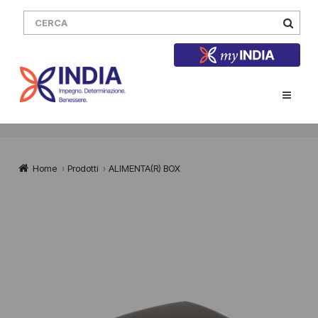
Home
›
Prodotti
›
ALIMENTA(R) BOX