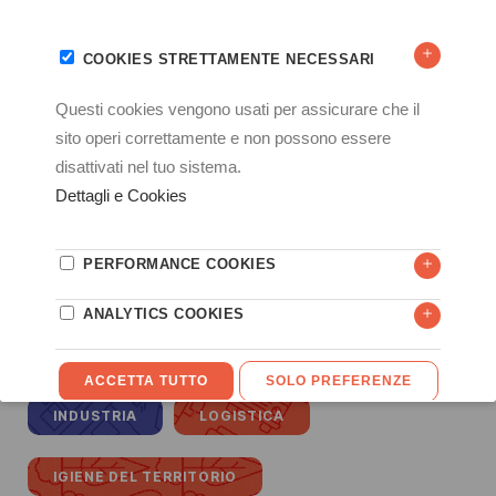
La postazione ALIMENTA® BOX è venduta con astina in
metallo per fissaggio delle esche e ponte in plastica
trasparente sul fondo.
Uno scatolone di ALIMENTA® BOX contiene n. 10 erogatori,
n. 2 chiavi e n. 1 astina segnaletica rossa. Il cartoncino
collante MONITOR ALIMENTA® BOX e la trappola a scatto
SUPER TRAPPER MAXI non sono compresi nella
confezione.
AMBIENTI
INDUSTRIA ALIMENTARE
HO.RE.CA
INDUSTRIA
LOGISTICA
IGIENE DEL TERRITORIO