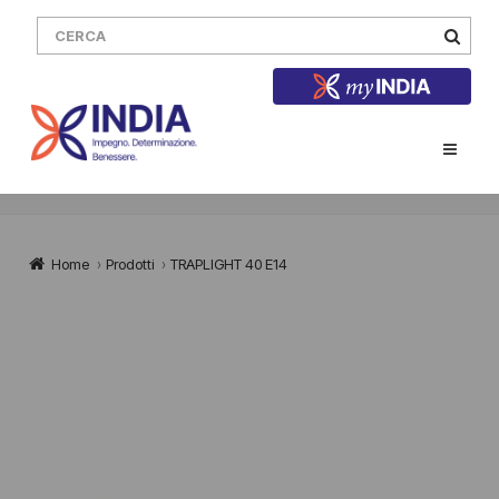
Home
›
Prodotti
›
TRAPLIGHT 40 E14