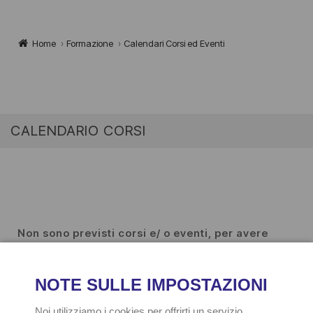
Home
›
Formazione
›
Calendari Corsi ed Eventi
CALENDARIO CORSI
Non sono previsti corsi e/ o eventi, per avere
maggiori informazioni contattaci
Name