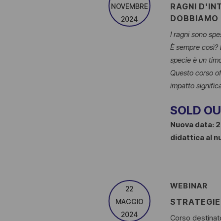
RAGNI D'IN
NOVEMBRE
DOBBIAMO 
2024
I ragni sono spe
È sempre così? L
specie è un tim
Questo corso of
impatto signific
SOLD O
Nuova data: 2
didattica al
WEBINAR
22
STRATEGIE
MAGGIO
2024
Corso destinato