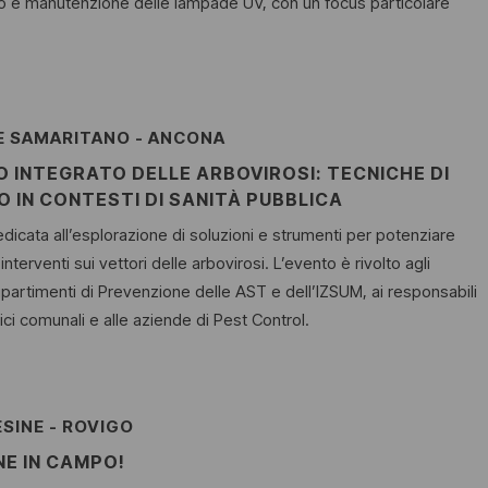
 e manutenzione delle lampade UV, con un focus particolare
E SAMARITANO - ANCONA
 INTEGRATO DELLE ARBOVIROSI: TECNICHE DI
 IN CONTESTI DI SANITÀ PUBBLICA
dicata all’esplorazione di soluzioni e strumenti per potenziare
i interventi sui vettori delle arbovirosi. L’evento è rivolto agli
ipartimenti di Prevenzione delle AST e dell’IZSUM, ai responsabili
nici comunali e alle aziende di Pest Control.
SINE - ROVIGO
NE IN CAMPO!