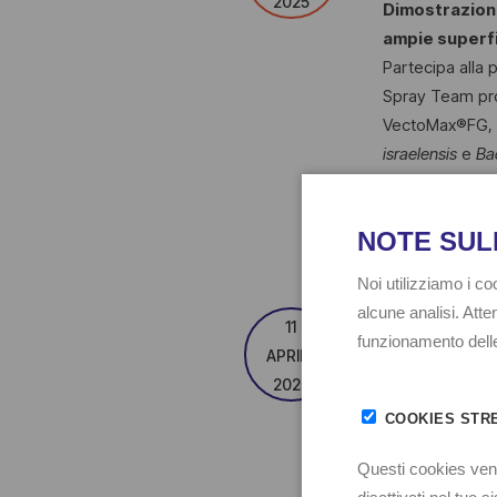
2025
Dimostrazione
ampie superfi
Partecipa alla 
Spray Team pro
VectoMax®FG, il
israelensis
e
Ba
Il miglior sis
aree rurali.
AULA VIRT
11
FLEBOTOMI
APRILE
2025
Il corso offre 
ceratopogonidi 
includono la bio
specie, il loro