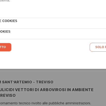
 popolazioni.
RENZE NORD AEROPORTO - FIRENZE
ULICIDI VETTORI DI ARBOVIROSI IN AMBIENTE
IRENZE
iornamento tecnico rivolto alle pubbliche amministrazioni.
 strumenti ed esperienze pratiche per affrontare al meglio la
ntrollo 2025.
 SANT’ARTEMIO - TREVISO
ULICIDI VETTORI DI ARBOVIROSI IN AMBIENTE
TREVISO
iornamento tecnico rivolto alle pubbliche amministrazioni.