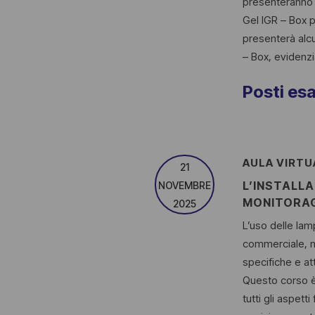
presenteranno i
Gel IGR – Box p
presenterà alcu
– Box, evidenzia
Posti esa
AULA VIRTU
21
L’INSTALLA
NOVEMBRE
MONITORAGG
2025
L’uso delle lam
commerciale, m
specifiche e att
Questo corso è
tutti gli aspett